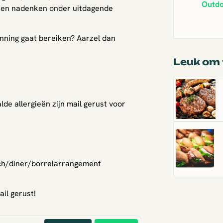
Outd
nen nadenken onder uitdagende
winning gaat bereiken? Aarzel dan
Leuk om 
lde allergieën zijn mail gerust voor
nch/diner/borrelarrangement
ail gerust!