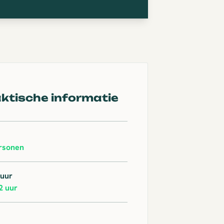
ktische informatie
rsonen
duur
2 uur