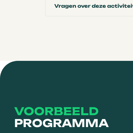
Vragen over deze activitei
HOME
OVER
ACTIVITEITEN
ESCAPEROOMS
VOORBEELD
PROGRAMMA