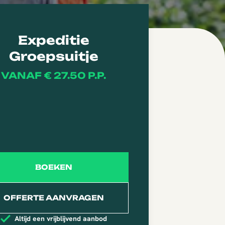
Expeditie
Groepsuitje
VANAF € 27.50 P.P.
BOEKEN
OFFERTE AANVRAGEN
Altijd een vrijblijvend aanbod