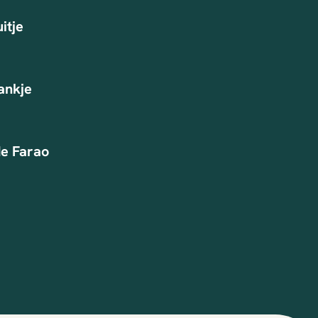
itje
ankje
e Farao