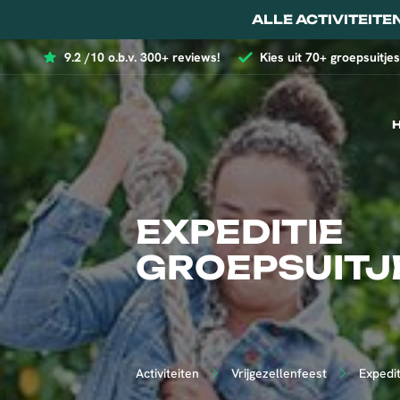
ALLE ACTIVITEITE
9.2 /10 o.b.v. 300+ reviews!
Kies uit 70+ groepsuitjes
EXPEDITIE
GROEPSUITJ
Activiteiten
Vrijgezellenfeest
Expedit