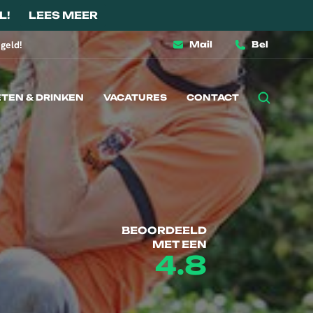
L!
LEES MEER
geld!
Mail
Bel
ETEN & DRINKEN
VACATURES
CONTACT
BEOORDEELD
MET EEN
4.8